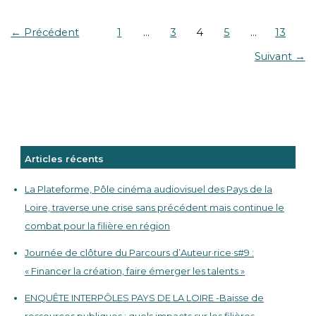
←
Précédent
1
…
3
4
5
…
13
Suivant
→
Articles récents
La Plateforme, Pôle cinéma audiovisuel des Pays de la
Loire, traverse une crise sans précédent mais continue le
combat pour la filière en région
Journée de clôture du Parcours d’Auteur·rice·s#9 :
« Financer la création, faire émerger les talents »
ENQUÊTE INTERPÔLES PAYS DE LA LOIRE -Baisse de