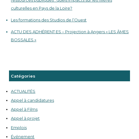
ressources publiques : quels impacts sur les filières
culturelles en Pays de la Loire?
Les formations des Studios de l’Ouest
ACTU DES ADHÉRENT·ES – Projection à Angers « LES ÂMES
BOSSALES »
Catégories
ACTUALITÉS
Appel à candidatures
Appel à Films
Appel à projet
Emplois
Événement