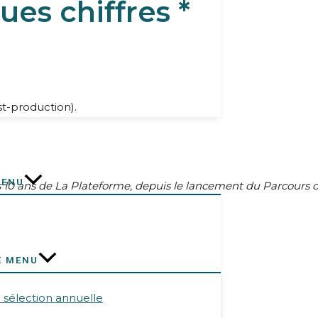
es chiffres *
st-production).
MENU
s 10 ans de La Plateforme, depuis le lancement du Parcours d
E MENU
a sélection annuelle