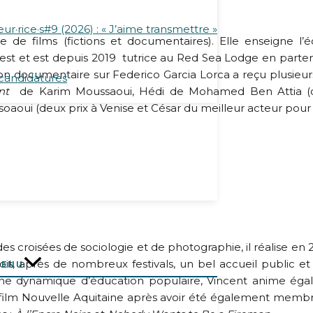
r·rice·s#9 (2026) : « J’aime transmettre »
 de films (fictions et documentaires). Elle enseigne l’écr
st et est depuis 2019 tutrice au Red Sea Lodge en partenar
documentaire sur Federico Garcia Lorca a reçu plusieur
 candidatures
nt
de Karim Moussaoui, Hédi de Mohamed Ben Attia (deu
aoui (deux prix à Venise et César du meilleur acteur pour 
es croisées de sociologie et de photographie, il réalise en
oit, après de nombreux festivals, un bel accueil public et 
MENU
une dynamique d’éducation populaire, Vincent anime égale
 film Nouvelle Aquitaine après avoir été également membr