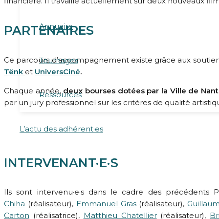
financière. Il travaille actuellement sur deux nouveaux film
Annuaire
PARTENAIRES
Ce parcours d’accompagnement existe grâce aux soutie
Tournages
Tënk
et
UniversCiné
.
Chaque année,
deux bourses dotées par la Ville de Nan
Ressources
par un jury professionnel sur les critères de qualité artisti
L’actu des adhérent·es
INTERVENANT·E·S
Ils sont intervenu·e·s dans le cadre des précédents Pa
Chiha
(réalisateur),
Emmanuel Gras
(réalisateur),
Guillau
Carton
(réalisatrice),
Matthieu Chatellier
(réalisateur),
Br