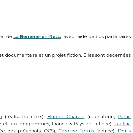
et de
La Bernerie-en-Retz
,
avec l’aide de nos partenaires
t documentaire et un projet fiction. Elles sont décernées
h
(réalisateur·rice·s),
Hubert Charuel
(réalisateur),
Patric
e et aux programmes, France 3 Pays de la Loire),
Laetitia
ée des préachats, OCS),
Caroline Ferrus
(actrice),
Denis