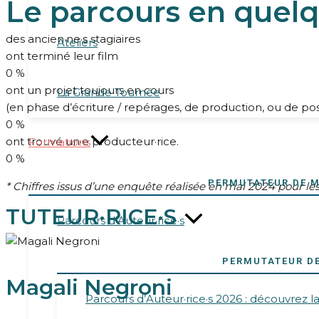
Le parcours en quelqu
des ancien·ne·s stagiaires
Ateliers
ont terminé leur film
0
%
ont un projet toujours en cours
La Grande Tournée
(en phase d’écriture / repérages, de production, ou de po
0
%
ont trouvé un·e producteur·rice.
Formations
0
%
PERMUTATEUR DE 
* Chiffres issus d’une enquête réalisée en mai 2024 pour le
TUTEUR·RICE·S
Parcours d’Auteur·rice·s
PERMUTATEUR D
Magali Negroni
Parcours d’Auteur·rice·s 2026 : découvrez l