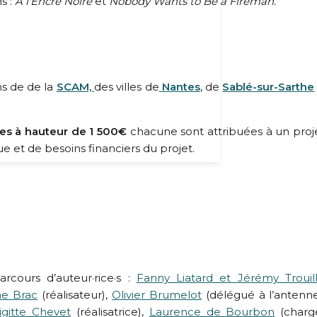
s :
À l’Encre Noire
et
Nobody Wants to Be a Fireman.
ns de
de la
SCAM,
des villes de
Nantes
, de
Sablé-sur-Sarthe
tes à hauteur de 1 500€
chacune sont attribuées à un proje
que et de besoins financiers du projet.
rcours d’auteur·rice·s :
Fanny Liatard et Jérémy Trouil
me Brac
(réalisateur),
Olivier Brumelot
(délégué à l’antenn
igitte Chevet
(réalisatrice),
Laurence de Bourbon
(charg