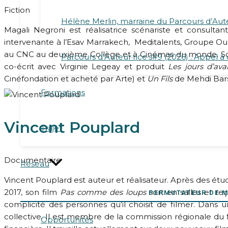
Fiction
Hélène Merlin, marraine du Parcours d’Auteu
Magali Negroni est réalisatrice scénariste et consultante
intervenante à l’Esav Marrakech, Meditalents, Groupe Oue
au CNC au deuxième Collège et à Cinémas du monde. Son 
Parcours d’Auteur·rice·s#9 (2026) : Appel à
co-écrit avec Virginie Legeay et produit
Les jours d’ava
Cinéfondation et acheté par Arte) et
Un Fils
de Mehdi Barso
Formations
Vincent Pouplard
Trajet
Documentaire
Réseau
Vincent Pouplard est auteur et réalisateur. Après des étud
2017, son film
Pas comme des loups
sort en salles et reç
PERMUTATEUR DE 
complicité des personnes qu’il choisit de filmer. Dans 
collective. Il est membre de la commission régionale du
Opportunités