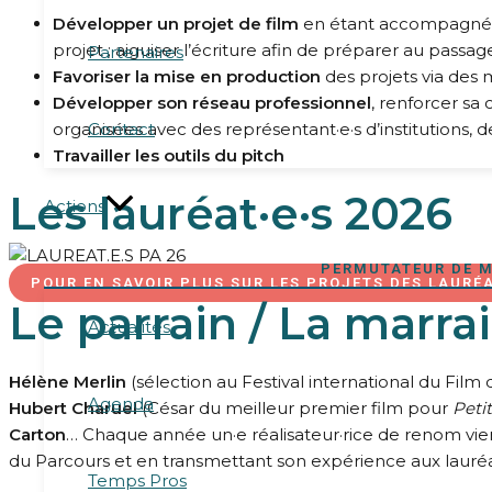
Développer un projet de film
en étant accompagné pen
projet ; aiguiser l’écriture afin de préparer au passag
Partenaires
Favoriser la mise en production
des projets via des m
Développer son réseau professionnel
, renforcer sa
organisées avec des représentant·e·s d’institutions, d
Contact
Travailler les outils du pitch
Les lauréat·e·s 2026
Actions
PERMUTATEUR DE 
POUR EN SAVOIR PLUS SUR LES PROJETS DES LAURÉA
Le parrain / La marra
Actualités
Hélène Merlin
(sélection au Festival international du Fil
Agenda
Hubert Charuel
(César du meilleur premier film pour
Peti
Carton
… Chaque année un·e réalisateur·rice de renom vient
du Parcours et en transmettant son expérience aux lauréat
Temps Pros