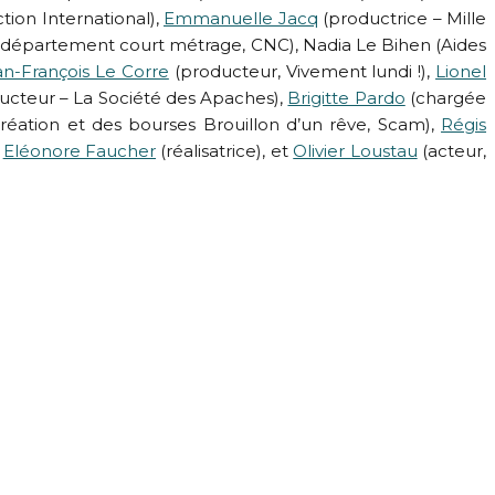
ion International),
Emmanuelle Jacq
(productrice – Mille
 département court métrage, CNC), Nadia Le Bihen (Aides
an-François Le Corre
(producteur, Vivement lundi !),
Lionel
ucteur – La Société des Apaches),
Brigitte Pardo
(chargée
création et des bourses Brouillon d’un rêve, Scam),
Régis
,
Eléonore Faucher
(réalisatrice), et
Olivier Loustau
(acteur,