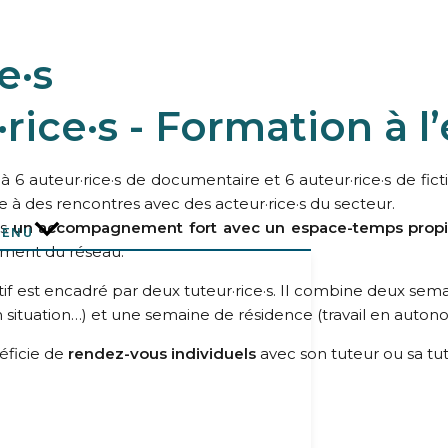
e·s
rice·s - Formation à l’
à 6 auteur·rice·s de documentaire et 6 auteur·rice·s de fic
 à des rencontres avec des acteur·rice·s du secteur.
ts
un accompagnement fort avec un espace-temps propice
MENU
ement du réseau.
sitif est encadré par deux tuteur·rice·s. Il combine deux sem
 situation…) et une semaine de résidence (travail en autonom
éficie de
rendez-vous individuels
avec son tuteur ou sa tutr