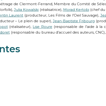
métrage de Clermont-Ferrand, Membre du Comité de Sélect
orfolk),
Julia Kowalski
(réalisatrice),
Morad Kertobi
(chef du
ntin Laurent
(producteur, Les Films de l’Oeil Sauvage),
Je
ducteur – Le plein de super),
Jean-Baptiste Fribourg
(prod
ippot
(réalisateur),
Lise Roure
(responsable de l’aide à la 
doret
(responsable du bureau d’accueil des auteurs, CNC)
ntes