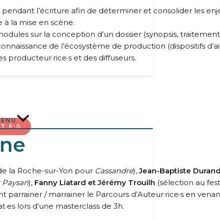
dant l’écriture afin de déterminer et consolider les enjeux
e à la mise en scène.
odules sur la conception d’un dossier (synopsis, traitement,
 connaissance de l’écosystème de production (dispositifs d’
es producteur·rice·s et des diffuseurs.
MENU
T·E·S
ine
m de la Roche-sur-Yon pour
Cassandre
),
Jean-Baptiste Duran
t Paysan
),
Fanny Liatard et Jérémy Trouilh
(sélection au fes
 parrainer / marrainer le Parcours d’Auteur·rice·s en venan
·es lors d’une masterclass de 3h.