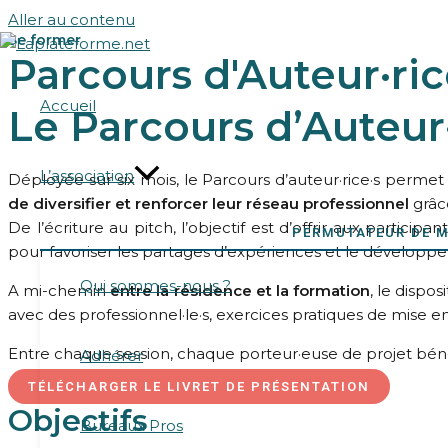
Aller au contenu
Se former
Parcours d'Auteur·ric
Accueil
Le Parcours d’Auteur·
L’association
Déployée sur six mois, le Parcours d’auteur·rice·s permet 
de diversifier et renforcer leur réseau professionnel
grâce
De l’écriture au pitch, l’objectif est d’offrir aux participan
PERMUTATEUR DE 
pour favoriser les partages d’expériences et le développ
Qui sommes-nous ?
A mi-chemin
entre la résidence et la formation
, le dispo
avec des professionnel·le·s, exercices pratiques de mise en
Entre chaque session, chaque porteur·euse de projet bén
Adhérer
TÉLÉCHARGER LE LIVRET DE PRÉSENTATION
Objectifs
Bureaux Pros