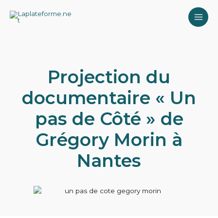
Aller
MAI
au
contenu
ME
Projection du
documentaire « Un
pas de Côté » de
Grégory Morin à
Nantes