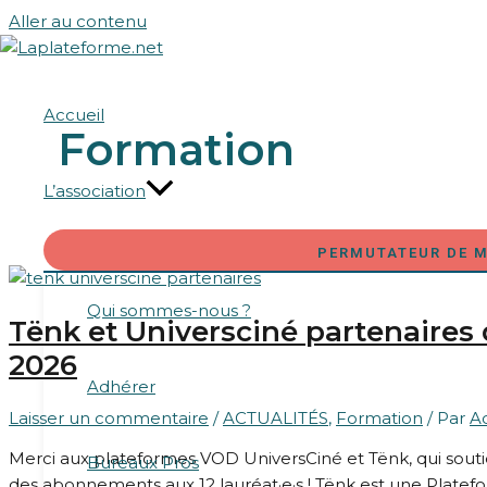
Aller au contenu
Accueil
Formation
L’association
PERMUTATEUR DE 
Qui sommes-nous ?
Tënk et Universciné partenaires 
2026
Adhérer
Laisser un commentaire
/
ACTUALITÉS
,
Formation
/ Par
A
Merci aux plateformes VOD UniversCiné et Tënk, qui soutie
Bureaux Pros
des abonnements aux 12 lauréat·e·s ! Tënk est une Plate