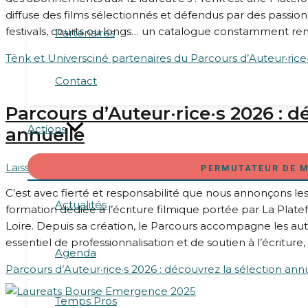
diffuse des films sélectionnés et défendus par des passionné
festivals, courts ou longs… un catalogue constamment ren
Partenaires
Tënk et Universciné partenaires du Parcours d’Auteur·rice
Contact
Parcours d’Auteur·rice·s 2026 : d
Actions
annuelle
Laisser un commentaire
/
ACTUALITÉS
,
Formation
/ Par
A
PERMUTATEUR DE 
C’est avec fierté et responsabilité que nous annonçons les 
Actualités
formation dédiée à l’écriture filmique portée par La Plat
Loire. Depuis sa création, le Parcours accompagne les aute
essentiel de professionnalisation et de soutien à l’écriture
Agenda
Parcours d’Auteur·rice·s 2026 : découvrez la sélection ann
Temps Pros