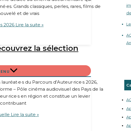
im
·es. Grands classiques, perles, rares, films de
ouvelé et de vrais
de
Le
·s 2026
Lire la suite »
AC
An
écouvrez la sélection
dmin La Plateforme
MENU
lauréat·e·s du Parcours d’Auteur·rice·s 2026,
Ca
eforme – Pôle cinéma audiovisuel des Pays de la
ur·rice·s en région et constitue un levier
AC
, contribuant
Ap
uelle
Lire la suite »
Ap
Ap