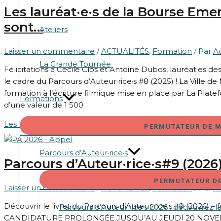
Les lauréat·e·s de la Bourse Eme
sont…
Ateliers
Laisser un commentaire
/
ACTUALITÉS
,
Formation
/ Par
A
La Grande Tournée
Félicitations à Cécile Clos et Antoine Dubos, lauréat·es 
le cadre du Parcours d’Auteur·rice·s #8 (2025) ! La Ville de
formation à l’écriture filmique mise en place par La Plate
Formations
d’une valeur de 1 500
Les lauréat·e·s de la Bourse Emergence-Ville de Nantes 
PERMUTATEUR DE 
Parcours d’Auteur·rice·s
Parcours d’Auteur·rice·s#9 (2026
PERMUTATEUR D
Laisser un commentaire
/
ACTUALITÉS
,
Formation
/ Par
A
Découvrir le livret du Parcours d’Auteur·rice·s #9 (2026) –
Parcours d’Auteur·rice·s 2026 : découvrez l
CANDIDATURE PROLONGÉE JUSQU’AU JEUDI 20 NOVE