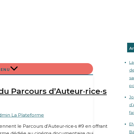
Ar
La
MENU
de
sa
po
du Parcours d’Auteur·rice·s
Jo
d’
fa
dmin La Plateforme
EN
nnent le Parcours d’Auteur•rice•s #9 en offrant
Ba
forme dédiée au cinéma documentaire qui