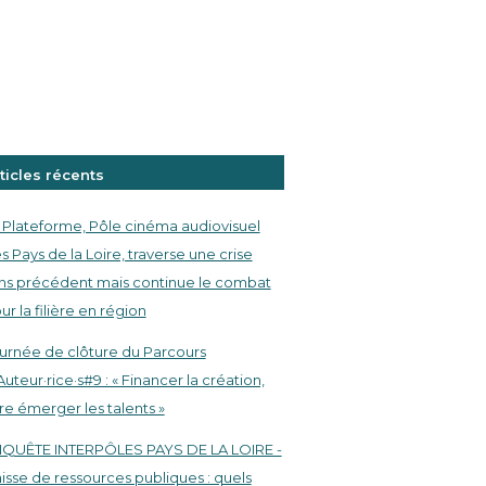
ticles récents
 Plateforme, Pôle cinéma audiovisuel
s Pays de la Loire, traverse une crise
ns précédent mais continue le combat
ur la filière en région
urnée de clôture du Parcours
Auteur·rice·s#9 : « Financer la création,
ire émerger les talents »
QUÊTE INTERPÔLES PAYS DE LA LOIRE -
isse de ressources publiques : quels