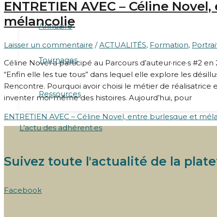
ENTRETIEN AVEC – Céline Novel, 
mélancolie
Annuaire
Laisser un commentaire
/
ACTUALITÉS
,
Formation
,
Portrai
Tournages
Céline Novel a participé au Parcours d’auteur·rice·s #2 en
“Enfin elle les tue tous” dans lequel elle explore les dési
Rencontre. Pourquoi avoir choisi le métier de réalisatrice 
Ressources
inventer moi-même des histoires. Aujourd’hui, pour
ENTRETIEN AVEC – Céline Novel, entre burlesque et méla
L’actu des adhérent·es
Suivez toute l'actualité de la plat
Facebook