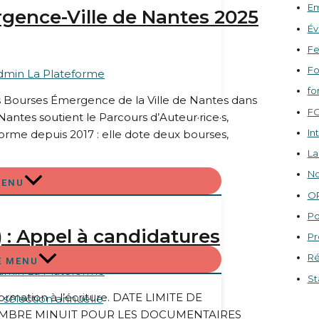
Em
rgence-Ville de Nantes 2025
É
Fe
Fo
dmin La Plateforme
fo
des Bourses Émergence de la Ville de Nantes dans
F
 Nantes soutient le Parcours d’Auteur·rice·s,
In
forme depuis 2017 : elle dote deux bourses,
La
No
2025 sont…
Lire la suite »
MENU
O
Po
) : Appel à candidatures
Pr
Ré
E MENU
dmin La Plateforme
St
 formation à l’écriture. DATE LIMITE DE
a sélection annuelle
MBRE MINUIT POUR LES DOCUMENTAIRES