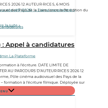
·S 2026 12 AUTEUR·RICE·S, 6 MOIS
l des Pays de la Loire, lance la 9e édition du
r·rice·s#9 (2026) : « J’aime transmettre »
re la suite »
 candidatures
) : Appel à candidatures
dmin La Plateforme
 formation à l’écriture. DATE LIMITE DE
TER AU PARCOURS D’AUTEUR·RICE·S 2026 12
, Pôle cinéma audiovisuel des Pays de la
) – formation à l’écriture filmique. Déployée sur
MENU
re la suite »