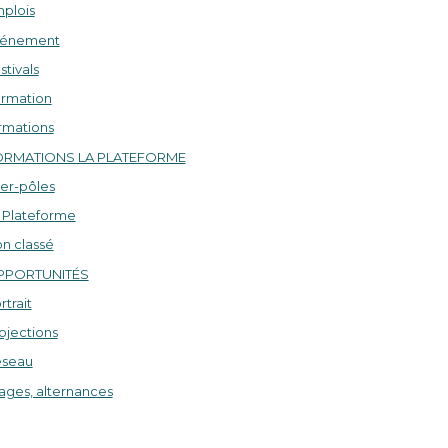
plois
vénement
stivals
rmation
rmations
ORMATIONS LA PLATEFORME
ter-pôles
 Plateforme
n classé
PPORTUNITÉS
rtrait
ojections
seau
ages, alternances