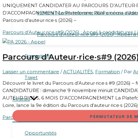
UNIQUEMENT CANDIDATER AU PARCOURS D’AUTEUR·RICE
D’ACCOMPAGNEMENT La Plateforme, Pôle cinéma audiovisue
Hélène Merlin, marraine du Parcours d’Auteu
Parcours d’auteur·rice·s (2026) –
Parcours d’Auteur·rice·s#9 (2026) : Appel à candidatures
Li
Parcours d’Auteur·rice·s#9 (2026) : Appel à
Parcours d’Auteur·rice·s#9 (2026
Formations
Laisser un commentaire
/
ACTUALITÉS
,
Formation
/ Par
A
Trajet
Découvrir le livret du Parcours d’Auteur·rice·s #9 (2026) –
CANDIDATURE : dimanche 9 novembre minuit CANDIDA
AUTEUR·RICE·S, 6 MOIS D’ACCOMPAGNEMENT La Plateforme
Réseau
Loire, lance la 9e édition du Parcours d’auteur·rice·s (2026
Parcours d’Auteur·rice·s#9 (2026) : Appel à candidatures
PERMUTATEUR DE 
Li
Opportunités