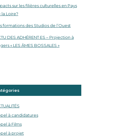
pacts sur les filières culturelles en Pays
 la Loire?
s formations des Studios de l’Ouest
TU DES ADHÉRENT·ES – Projection à
gers « LES ÂMES BOSSALES »
tégories
TUALITÉS
pel à candidatures
pel à Films
pel à projet