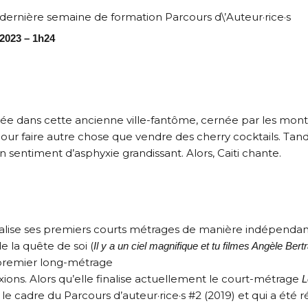
dernière semaine de formation Parcours d\’Auteur·rice·s
2023 – 1h24
e dans cette ancienne ville-fantôme, cernée par les montagn
our faire autre chose que vendre des cherry cocktails. Tand
un sentiment d’asphyxie grandissant. Alors, Caiti chante.
e réalise ses premiers courts métrages de manière indépendan
e la quête de soi (
Il y a un ciel magnifique et tu filmes Angèle Bert
 premier long-métrage
xions. Alors qu’elle finalise actuellement le court-métrage
L
le cadre du Parcours d’auteur·rice·s #2 (2019) et qui a ét