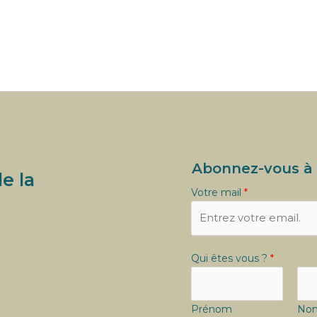
Abonnez-vous à 
de la
Votre mail
*
Qui êtes vous ?
*
Prénom
No