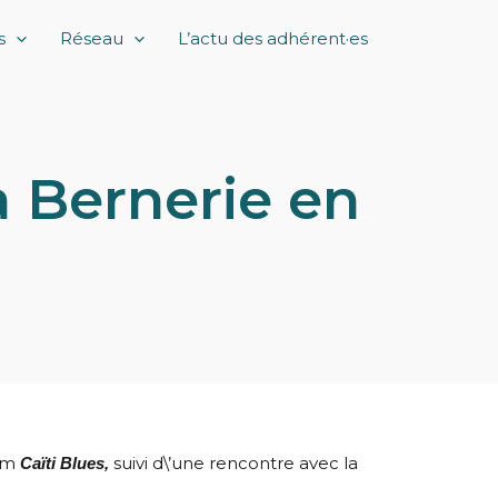
s
Réseau
L’actu des adhérent·es
a Bernerie en
ilm
suivi d\’une rencontre avec la
Caïti Blues,